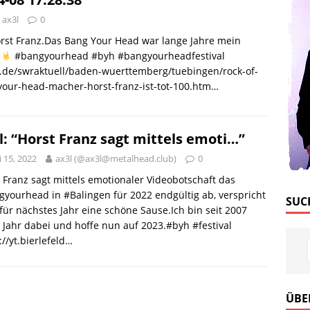
ax3l
0
orst Franz.Das Bang Your Head war lange Jahre mein
l
#bangyourhead #byh #bangyourheadfestival
.de/swraktuell/baden-wuerttemberg/tuebingen/rock-of-
our-head-macher-horst-franz-ist-tot-100.htm…
l: “Horst Franz sagt mittels emoti…”
 15, 2022
ax3l (@ax3l@metalhead.club)
0
 Franz sagt mittels emotionaler Videobotschaft das
yourhead in #Balingen für 2022 endgültig ab, verspricht
SUC
für nächstes Jahr eine schöne Sause.Ich bin seit 2007
 Jahr dabei und hoffe nun auf 2023.#byh #festival
://yt.bierlefeld…
ÜBE