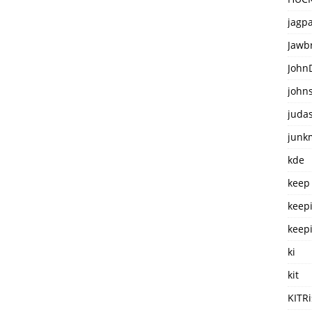
jagp
Jawb
John
john
judas
junkm
kde
keep
keep
keepi
ki
kit
KITRi