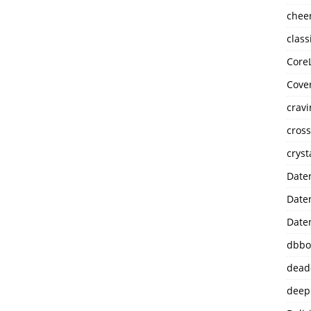
chee
class
Core
Cove
cravi
cros
cryst
Date
Date
Date
dbbo
dea
deep