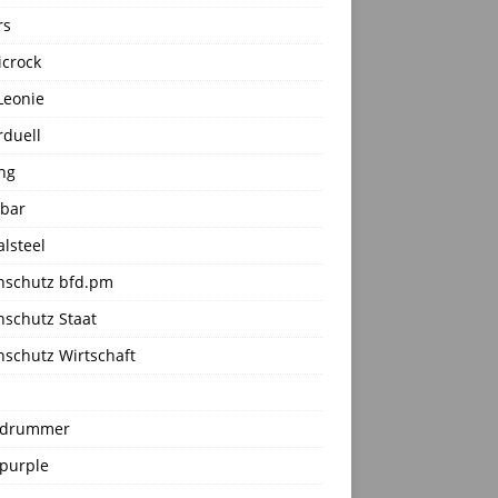
rs
icrock
Leonie
rduell
ng
sbar
alsteel
nschutz bfd.pm
nschutz Staat
nschutz Wirtschaft
ddrummer
purple