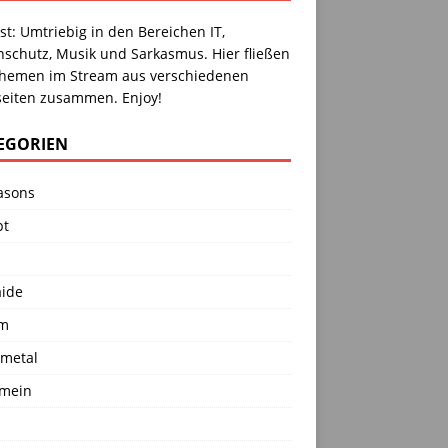
ist: Umtriebig in den Bereichen IT,
nschutz, Musik und Sarkasmus. Hier fließen
Themen im Stream aus verschiedenen
eiten zusammen. Enjoy!
EGORIEN
asons
pt
aide
m
rmetal
emein