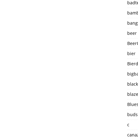
badt
bamb
bang
beer
Beer
bier
Bier
bigba
blac
blaz
Blue
buds
c
cana