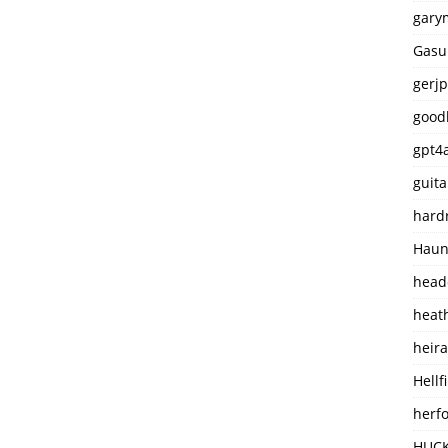
gary
Gasu
gerj
good
gpt4a
guita
hard
Haun
head
heat
heir
Hellf
herf
HUC