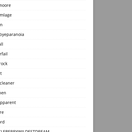
moore
mlage
pn
byeparanoia
ll
rfail
rock
t
cleaner
hen
apparent
ire
ord
KLEBERRYWILDESTDREAM