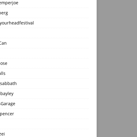
emperjoe
erg
yourheadfestival
Can
dose
lls
ksabbath
ebayley
sGarage
pencer
zei