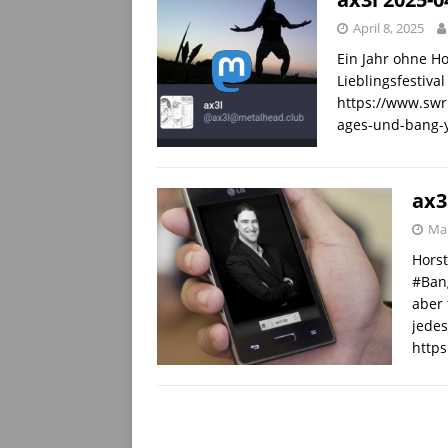
April 8, 2025
Ein Jahr ohne H
Lieblingsfestiva
https://www.swr
ages-und-bang-y
ax3
Mai
Horst
#Bang
aber 
jedes
https