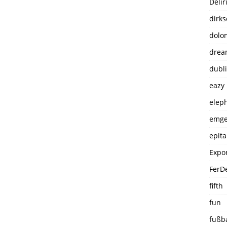
Delir
dirk
dolo
drea
dubl
eazy
elep
emge
epit
Expo
FerD
fifth
fun
fußba