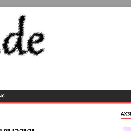
NG
AX3
4-08 17:28:38