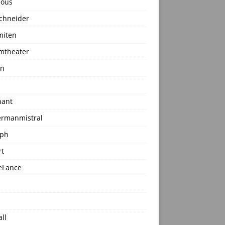
ious
schneider
miten
mtheater
in
hant
rmanmistral
aph
rt
eLance
ll