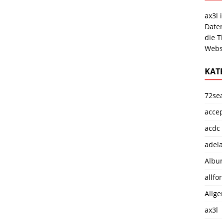
ax3l 
Date
die 
Webs
KAT
72se
acce
acdc
adel
Albu
allfo
Allg
ax3l